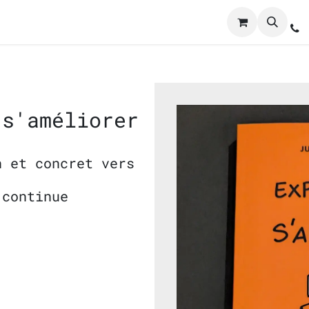
nférences
Rendez-vous
Livre
Contactez-nous
Boutique
 s'améliorer
n et concret vers
 continue