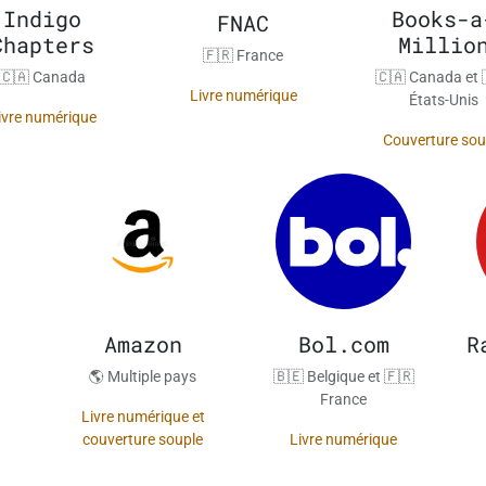
Indigo
Books-a
FNAC
Chapters
Millio
🇫🇷 France
🇨🇦 Canada
🇨🇦 Canada et 
Livre numérique
États-Unis
ivre numérique
Couverture sou
Amazon
Bol.com
R
🌎 Multiple pays
🇧🇪 Belgique et 🇫🇷
France
Livre numérique et
couverture souple
Livre numérique