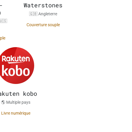
-
Waterstones
n
🇬🇧 Angleterre
🇺🇸
Couverture souple
ple
akuten kobo
🌎 Multiple pays
Livre numérique