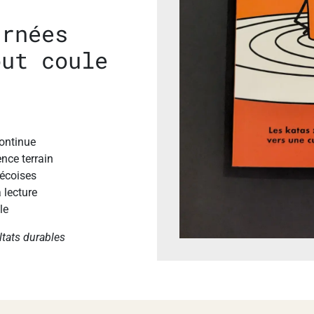
urnées
out coule
continue
nce terrain
écoises
 lecture
le
ltats durables