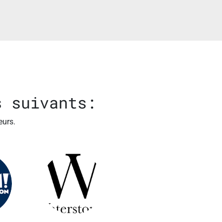
s suivants:
eurs.