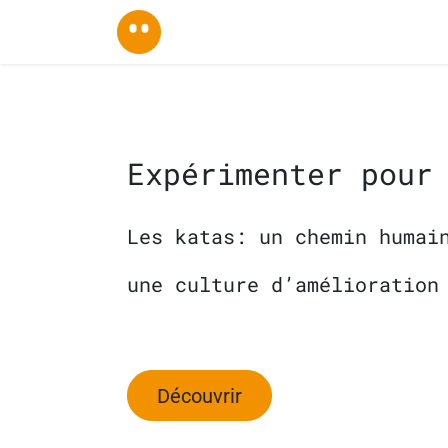
Se rendre au contenu
Accueil
À propos
Services
⭐Co
Expérimenter pour
Les katas: un chemin humai
une culture d’amélioration
Découvrir